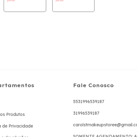
juros
juros
artamentos
Fale Conosco
5531996539187
31996539187
os Produtos
carolstmakeupstoree@gmail.
ca de Privacidade
SOMENTE AGENDAMENTO: A