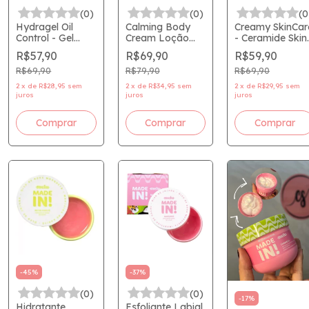
(0)
(0)
(0
Hydragel Oil
Calming Body
Creamy SkinCar
Control - Gel
Cream Loção
- Ceramide Skin
hidratante
hidratante
Repair - Creme
R$57,90
R$69,90
R$59,90
antioleosidade-
corporal 200g -
Hidratante
Cremay
Creamy
Facial -
R$69,90
R$79,90
R$69,90
Lançamento
2
x
de
R$28,95
sem
2
x
de
R$34,95
sem
2
x
de
R$29,95
sem
juros
juros
juros
-
45
%
-
37
%
(0)
(0)
-
17
%
Hidratante
Esfoliante Labial