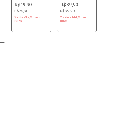
Kiwi - MELU -
Antioleosidade
R$19,90
R$89,90
KIWI - RR-
Clareador de
4000-1 - ruby
Acne -
R$24,90
R$99,90
rose
Niacinamide B -
E
2
x
de
R$9,95
sem
2
x
de
R$44,95
sem
Creamy
juros
juros