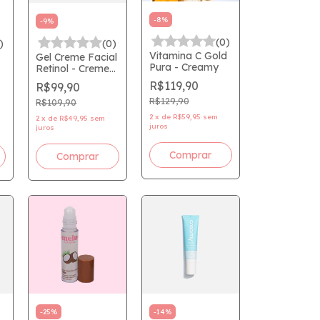
-
8
%
-
9
%
(0)
)
(0)
Vitamina C Gold
Gel Creme Facial
Pura - Creamy
Retinol - Creme
Corretivo Anti
R$119,90
R$99,90
Sinais - Creamy
R$129,90
M
R$109,90
2
x
de
R$59,95
sem
2
x
de
R$49,95
sem
juros
juros
-
25
%
-
14
%