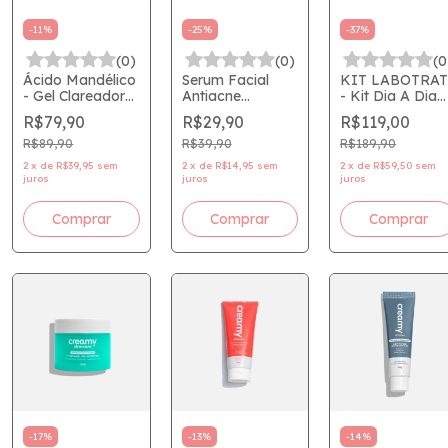
-
11
%
-
25
%
-
37
%
(0)
(0)
(0
Ácido Mandélico
Serum Facial
KIT LABOTRAT
- Gel Clareador
Antiacne
- Kit Dia A Dia
de Manchas -
Acnover HB414 -
Experiência de
R$79,90
R$29,90
R$119,00
Creamy
RUBY ROSE
Banho -
SKINCARE CO
R$89,90
R$39,90
R$189,90
5 ITENS DE
2
x
de
R$39,95
sem
2
x
de
R$14,95
sem
2
x
de
R$59,50
sem
BANHO -
juros
juros
juros
Labotrat -
MORANGO,
Comprar
MELANCIA,
PITAYA OU
MARACUJA
-
17
%
-
13
%
-
14
%