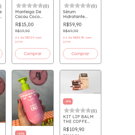
)
(0)
(0)
e
Manteiga De
Sérum
Cacau Coco
Hidratante
Rr7800 Melu
Facial com
R$15,00
R$59,90
Ruby Rose
Ácido
Hialurônico -
R$19,90
R$69,90
Creamy
2
x
de
R$7,50
sem
2
x
de
R$29,95
sem
juros
juros
Comprar
-
8
%
(0)
KIT LIP BALM
THE COFFE
COLLECTION -
R$109,90
CREAMY
-
43
%