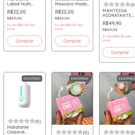
Labial Nutri
Mascavo Made
(0
Karité Made In! -
In! MADEIN -
MANTEIGA
R$22,00
R$22,00
MADEIN Melu
Melu by Ruby
HIDRATANTE
by Ruby Rose
Rose
R$39,90
R$34,90
CORPORAL
R$49,90
DESODORANT
2
x
de
R$11,00
sem
2
x
de
R$11,00
sem
juros
juros
MADE IN
R$59,90
RRB5001 -
2
x
de
R$24,95
sem
MELU - RUBY
juros
ROSE MADEIN!
ESGOTADO
ESGOTADO
ESGOTAD
(0)
Hidratante
Corporal
(0)
(0