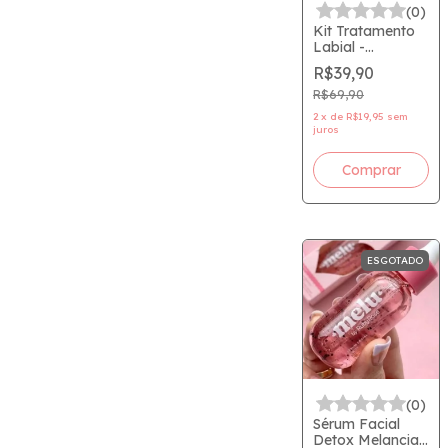
(0)
Kit Tratamento
Labial -
Esfoliante
R$39,90
Mascavo +
Hidratante Nutri
R$69,90
Karite - Made In
2
x
de
R$19,95
sem
- Madein - MELU
juros
- Ruby Rose
ESGOTADO
(0)
Sérum Facial
Detox Melancia -