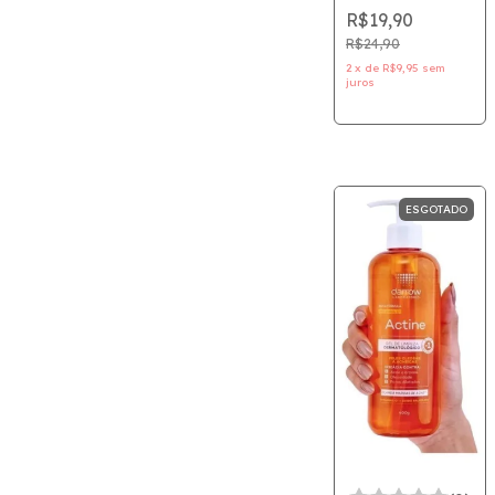
Melu - 30ml -
R$19,90
Ruby Rose
R$24,90
2
x
de
R$9,95
sem
juros
ESGOTADO