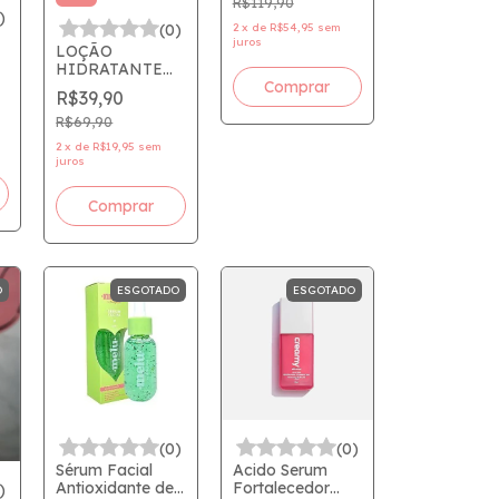
R$119,90
)
2
x
de
R$54,95
sem
(0)
juros
LOÇÃO
HIDRATANTE
DESODORANTE
E
R$39,90
CORPORAL
MADE IN MEU
R$69,90
RRB5000 -
2
x
de
R$19,95
sem
MELU - RUBY
juros
ROSE MADEIN!
O
ESGOTADO
ESGOTADO
(0)
(0)
Sérum Facial
Acido Serum
Antioxidante de
Fortalecedor
)