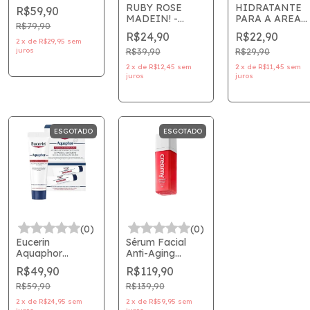
Ceramide Body
RUBY ROSE
HIDRATANTE
R$59,90
Cream - 400ml
MADEIN! -
PARA A AREA
CREAMY
R$79,90
HIDRATANTE
DOS OLHOS
R$24,90
R$22,90
FACIAL ROMA
CAFEZIN MAD
2
x
de
R$29,95
sem
juros
DA SORTE
IN RRE2800 -
R$39,90
R$29,90
MADE IN
MELU - RUBY
2
x
de
R$12,45
sem
2
x
de
R$11,45
sem
RRS3500 -
ROSE MADEIN!
juros
juros
MELU
ESGOTADO
ESGOTADO
(0)
(0)
Eucerin
Sérum Facial
Aquaphor
Anti-Aging
Pomada
Retinal 30g -
R$49,90
R$119,90
Reparadora 2
Rejuvelhecedor -
Unidades de 9g
Combate as
R$59,90
R$139,90
cada
Rugas - Creamy
2
x
de
R$24,95
sem
2
x
de
R$59,95
sem