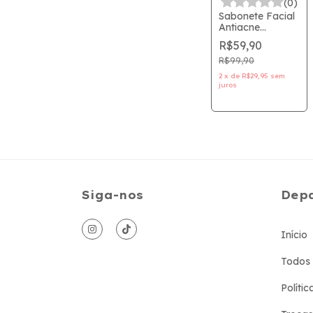
(0)
Sabonete Facial
Antiacne
Antioleosidade
R$59,90
Darrow - Actine
Sabonete
R$99,90
Líquido 400ml
2
x
de
R$29,95
sem
juros
Siga-nos
Dep
Início
Todos 
Políti