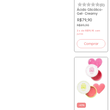
(0)
Ácido Glicólico-
Gel- Creamy
R$79,90
R$89,90
2
x
de
R$39,95
sem
juros
-
43
%