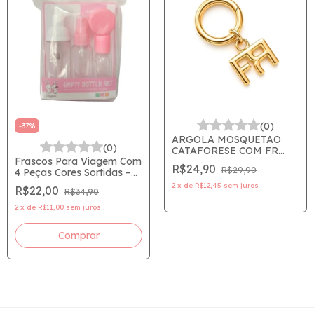
(0)
-
37
%
ARGOLA MOSQUETAO
(0)
CATAFORESE COM FR
Frascos Para Viagem Com
FRAN BY FRANCINY
R$24,90
R$29,90
4 Peças Cores Sortidas –
EHLKE - Nao acompanha
Liangyan
Gloss
2
x
de
R$12,45
sem juros
R$22,00
R$34,90
2
x
de
R$11,00
sem juros