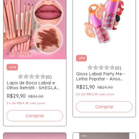
-
27
%
-
14
%
(0)
Gloss Labial Party Me -
(0)
Linha Popstar - Anos
Lapis de Boca Labial e
2000's Vibe by - Ruby
R$21,90
Olhos Retrátil - SHEGLAM
R$29,90
Rose
- SHEIN
2
x
de
R$10,95
sem juros
R$29,90
R$34,90
2
x
de
R$14,95
sem juros
Comprar
Comprar