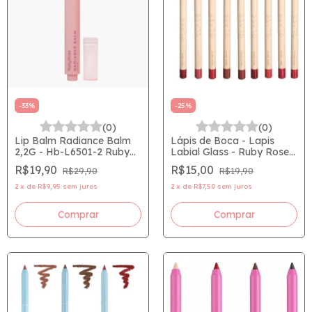
-
33
%
-
25
%
(0)
(0)
Lip Balm Radiance Balm
Lápis de Boca - Lapis
2,2G - Hb-L6501-2 Ruby
Labial Glass - Ruby Rose
Rose LINHA ROSA
1,4g
R$19,90
R$15,00
R$29,90
R$19,90
2
x
de
R$9,95
sem juros
2
x
de
R$7,50
sem juros
Comprar
Comprar