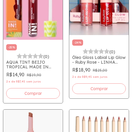
-
24
%
-
25
%
(0)
(0)
Óleo Gloss Labial Lip Glow
AQUA TINT BEIJO
- Ruby Rose - LINHA
TROPICAL MADE IN
ROSA LANÇAMENTO
R$18,90
R$25,00
DOCE - MELU - RUBY
R$14,90
R$19,90
ROSE MADEIN! ACQUA
2
x
de
R$9,45
sem juros
TINT
2
x
de
R$7,45
sem juros
Comprar
Comprar